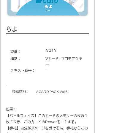
らよ
V317
​型番​：
種別：
Vカード, プロモアクキ
ー
テキスト番号​：
-
収録商品​：
V CARD PACK Vol.6
効果：
【バトルフェイズ】このカードのメモリーの枚数１
枚につき、このカードのPowerを+１する。
【手札】自分がダメージを受ける時、手札からこの