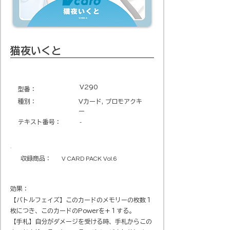
猫夜いくと
V290
​型番​：
種別：
Vカード, プロモアクキ
ー
テキスト番号​：
-
収録商品​：
V CARD PACK Vol.6
効果：
【バトルフェイズ】このカードのメモリーの枚数１
枚につき、このカードのPowerを+１する。
【手札】自分がダメージを受ける時、手札からこの