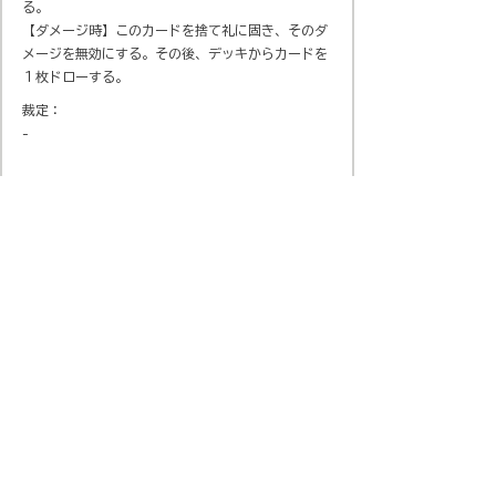
る。
【ダメージ時】このカードを捨て礼に固き、そのダ
メージを無効にする。その後、デッキからカードを
１枚ドローする。
裁定：
-
会社概要
​プライバシーポリシー