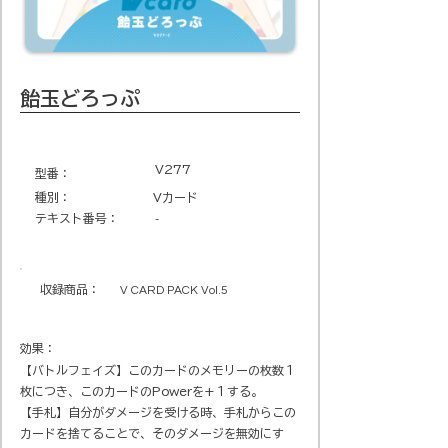
飴玉どろっぷ
V277
​型番​：
種別：
Vカード
テキスト番号​：
-
収録商品​：
V CARD PACK Vol.5
効果：
【バトルフェイズ】このカードのメモリーの枚数１
枚につき、このカードのPowerを+１する。
【手札】自分がダメージを受ける時、手札からこの
カードを捨てることで、そのダメージを無効にす