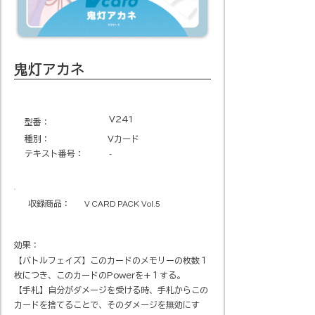
鬼灯アカネ
V241
​型番​：
種別：
Vカード
テキスト番号​：
-
収録商品​：
V CARD PACK Vol.5
効果：
【バトルフェイズ】このカードのメモリーの枚数１
枚につき、このカードのPowerを+１する。
【手札】自分がダメージを受ける時、手札からこの
カードを捨てることで、そのダメージを無効にす