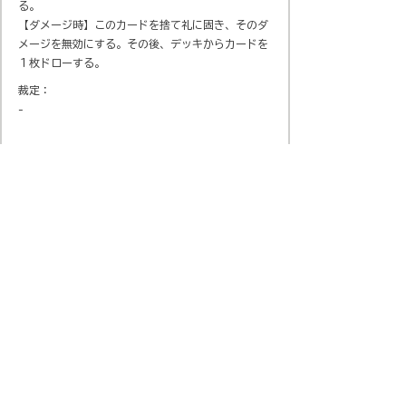
る。
【ダメージ時】このカードを捨て礼に固き、そのダ
メージを無効にする。その後、デッキからカードを
１枚ドローする。
裁定：
-
会社概要
​プライバシーポリシー