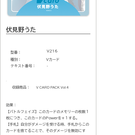
伏見野うた
V216
​型番​：
種別：
Vカード
テキスト番号​：
-
収録商品​：
V CARD PACK Vol.4
効果：
【バトルフェイズ】このカードのメモリーの枚数１
枚につき、このカードのPowerを+１する。
【手札】自分がダメージを受ける時、手札からこの
カードを捨てることで、そのダメージを無効にす