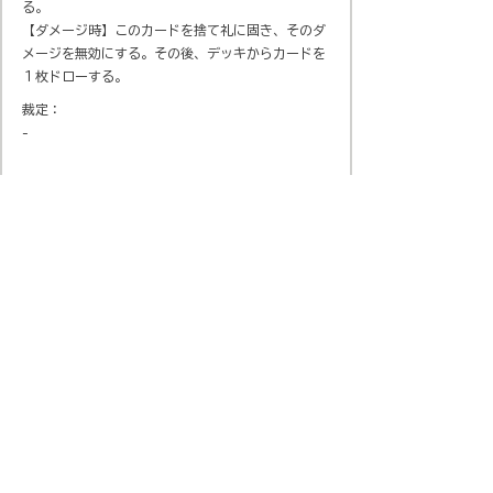
る。
【ダメージ時】このカードを捨て礼に固き、そのダ
メージを無効にする。その後、デッキからカードを
１枚ドローする。
裁定：
-
会社概要
​プライバシーポリシー