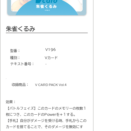
朱雀くるみ
V196
​型番​：
種別：
Vカード
テキスト番号​：
-
収録商品​：
V CARD PACK Vol.4
効果：
【バトルフェイズ】このカードのメモリーの枚数１
枚につき、このカードのPowerを+１する。
【手札】自分がダメージを受ける時、手札からこの
カードを捨てることで、そのダメージを無効にす