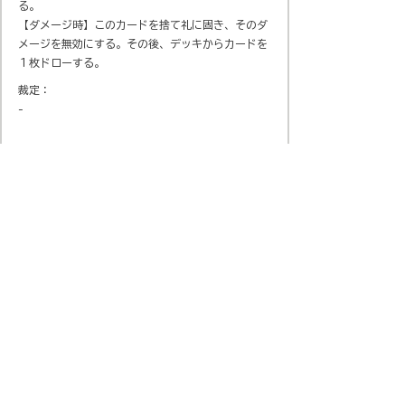
る。
【ダメージ時】このカードを捨て礼に固き、そのダ
メージを無効にする。その後、デッキからカードを
１枚ドローする。
裁定：
-
会社概要
​プライバシーポリシー