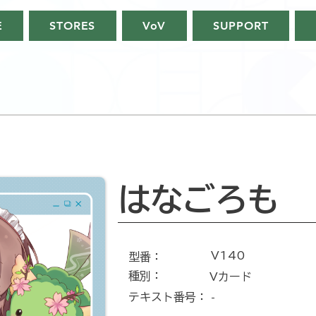
E
STORES
VoV
SUPPORT
はなごろも
V140
​型番​：
種別：
Vカード
テキスト番号​：
-