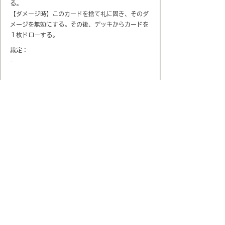
る。
【ダメージ時】このカードを捨て礼に固き、そのダ
メージを無効にする。その後、デッキからカードを
１枚ドローする。
裁定：
-
会社概要
​プライバシーポリシー