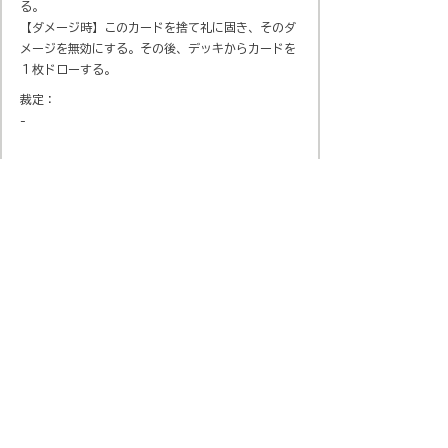
る。
【ダメージ時】このカードを捨て礼に固き、そのダ
メージを無効にする。その後、デッキからカードを
１枚ドローする。
裁定：
-
会社概要
​プライバシーポリシー