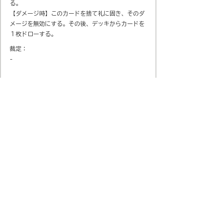
る。
【ダメージ時】このカードを捨て礼に固き、そのダ
メージを無効にする。その後、デッキからカードを
１枚ドローする。
裁定：
-
会社概要
​プライバシーポリシー