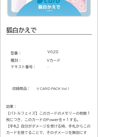
狐白かえで
V028
​型番​：
種別：
Vカード
テキスト番号​：
-
収録商品​：
V CARD PACK Vol.1
効果：
【バトルフェイズ】このカードのメモリーの枚数１
枚につき、このカードのPowerを+１する。
【手札】自分がダメージを受ける時、手札からこの
カードを捨てることで、そのダメージを無効にす