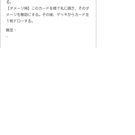
る。
【ダメージ時】このカードを捨て礼に固き、そのダ
メージを無効にする。その後、デッキからカードを
１枚ドローする。
裁定：
-
会社概要
​プライバシーポリシー