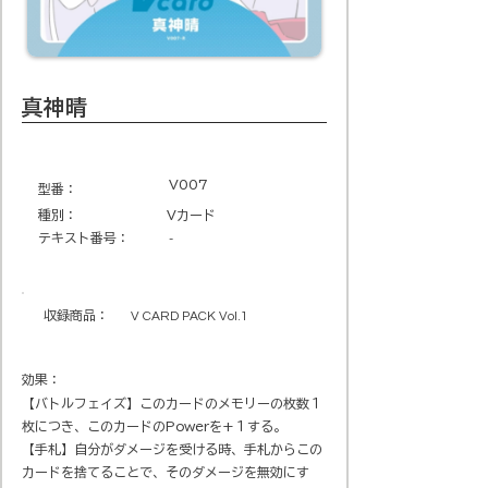
真神晴
V007
​型番​：
種別：
Vカード
テキスト番号​：
-
収録商品​：
V CARD PACK Vol.1
効果：
【バトルフェイズ】このカードのメモリーの枚数１
枚につき、このカードのPowerを+１する。
【手札】自分がダメージを受ける時、手札からこの
カードを捨てることで、そのダメージを無効にす