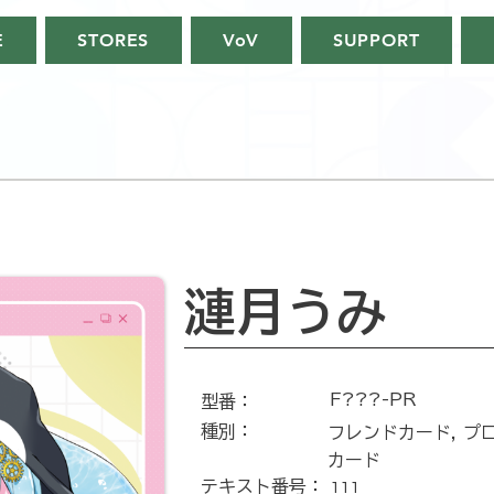
E
STORES
VoV
SUPPORT
漣月うみ
F???-PR
​型番​：
種別：
フレンドカード, プ
カード
テキスト番号​：
111