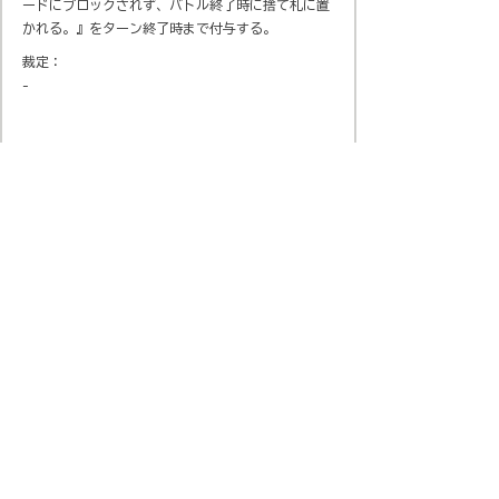
ードにブロックされず、バトル終了時に捨て札に置
かれる。』をターン終了時まで付与する。
裁定：
-
会社概要
​プライバシーポリシー