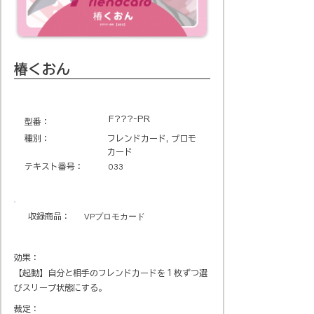
椿くおん
F???-PR
​型番​：
種別：
フレンドカード, プロモ
カード
テキスト番号​：
033
収録商品​：
VPプロモカード
効果：
【起動】自分と相手のフレンドカードを１枚ずつ選
びスリープ状態にする。
裁定：