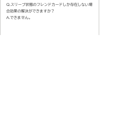
Q.スリープ状態のフレンドカードしか存在しない場
合効果の解決ができますか？
A.できません。
会社概要
​プライバシーポリシー
​Official SNS