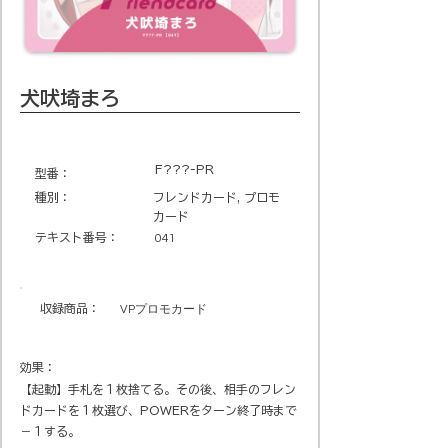
犬吠埼まろ
F???-PR
​型番​：
種別：
フレンドカード, プロモ
カード
テキスト番号​：
041
収録商品​：
VPプロモカード
効果：
【起動】手札を１枚捨てる。その後、相手のフレン
ドカードを１枚選び、POWERをターン終了時まで
－１する。