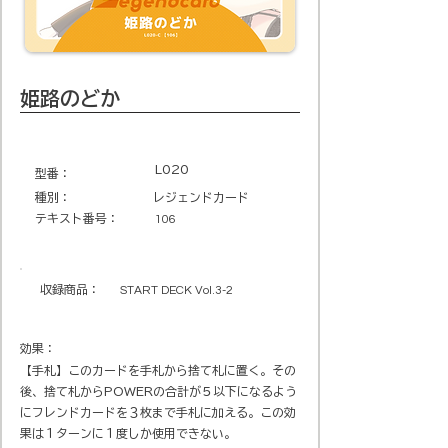
姫路のどか
L020
​型番​：
種別：
レジェンドカード
テキスト番号​：
106
収録商品​：
START DECK Vol.3-2
効果：
【手札】このカードを手札から捨て札に置く。その
後、捨て札からPOWERの合計が５以下になるよう
にフレンドカードを３枚まで手札に加える。この効
果は１ターンに１度しか使用できない。