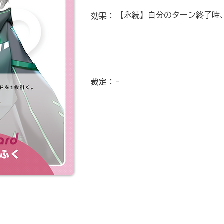
【永続】自分のターン終了時
効果：
-
裁定：