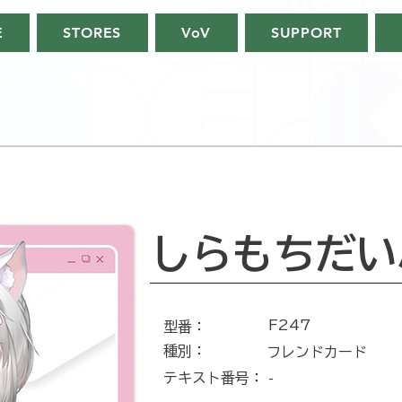
E
STORES
VoV
SUPPORT
しらもちだい
F247
​型番​：
種別：
フレンドカード
テキスト番号​：
-