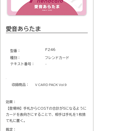
愛音あらたま
F246
​型番​：
種別：
フレンドカード
テキスト番号​：
-
収録商品​：
V CARD PACK Vol.9
効果：
【登場時】手札からCOSTの合計が5になるように
カードを表向きにすることで、相手は手札を1枚捨
て札に置く。
裁定：