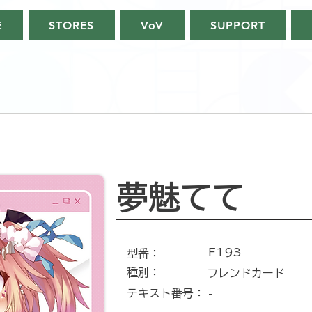
E
STORES
VoV
SUPPORT
夢魅てて
F193
​型番​：
種別：
フレンドカード
テキスト番号​：
-