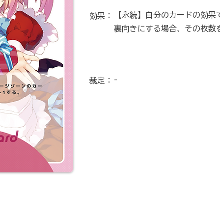
【永続】自分のカードの効果
効果：
裏向きにする場合、その枚数を
-
裁定：
1