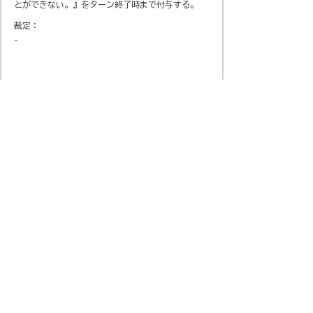
とができない。』をターン終了時まで付与する。
裁定：
-
会社概要
​プライバシーポリシー
​Official SNS