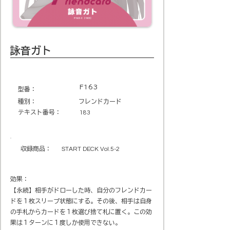
詠音ガト
F163
​型番​：
種別：
フレンドカード
テキスト番号​：
183
収録商品​：
START DECK Vol.5-2
効果：
【永続】相手がドローした時、自分のフレンドカー
ドを１枚スリープ状態にする。その後、相手は自身
の手札からカードを１枚選び捨て札に置く。この効
果は１ターンに１度しか使用できない。