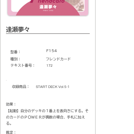
逢瀬夢々
F154
​型番​：
種別：
フレンドカード
テキスト番号​：
172
収録商品​：
START DECK Vol.5-1
効果：
【起動】自分のデッキの１番上を表向きにする。そ
のカードのＰＯＷＥＲが偶数の場合、手札に加え
る。
裁定：