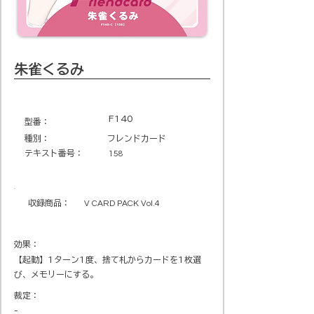
朱雀くるみ
F140
​型番​：
種別：
フレンドカード
テキスト番号​：
158
収録商品​：
V CARD PACK Vol.4
効果：
【起動】1ターン1度、捨て札からカードを1枚選
び、メモリーにする。
裁定：
-