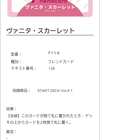
ヴァニタ・スカーレット
F114
​型番​：
種別：
フレンドカード
テキスト番号​：
126
収録商品​：
START DECK Vol.4-1
効果：
【永続】このカードが捨て札に置かれたとき、デッ
キの上からカードを2枚捨て札に置く。
裁定：
-