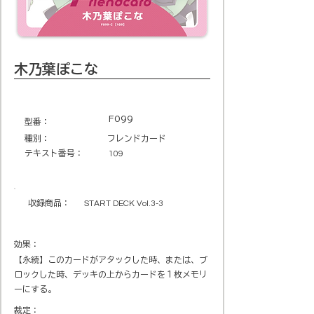
木乃葉ぽこな
F099
​型番​：
種別：
フレンドカード
テキスト番号​：
109
収録商品​：
START DECK Vol.3-3
効果：
【永続】このカードがアタックした時、または、ブ
ロックした時、デッキの上からカードを１枚メモリ
ーにする。
裁定：