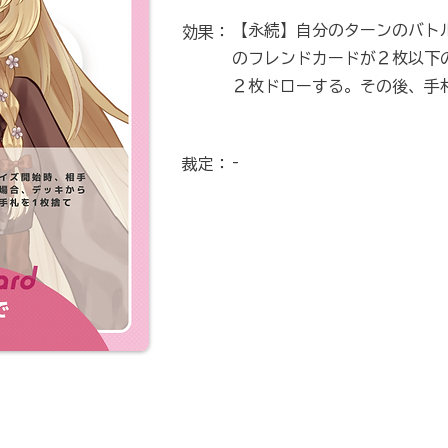
【永続】自分のターンのバト
効果：
のフレンドカードが２枚以下
２枚ドローする。その後、手
-
裁定：
2