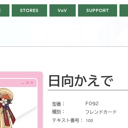
E
STORES
VoV
SUPPORT
日向かえで
F092
​型番​：
種別：
フレンドカード
テキスト番号​：
100