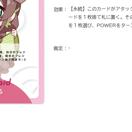
【永続】このカードがアタッ
効果：
ードを１枚捨て札に置く。そ
を１枚選び、POWERをター
-
裁定：
1