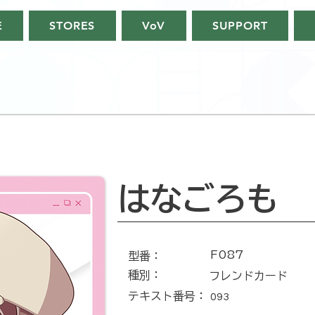
E
STORES
VoV
SUPPORT
はなごろも
F087
​型番​：
種別：
フレンドカード
テキスト番号​：
093