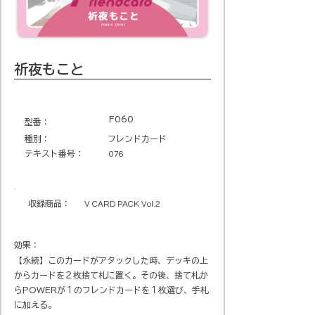
祈夜もこと
F060
​型番​：
種別：
フレンドカード
テキスト番号​：
076
収録商品​：
V CARD PACK Vol.2
効果：
【永続】このカードがアタックした時、デッキの上
からカードを２枚捨て札に置く。その後、捨て札か
らPOWERが１のフレンドカードを１枚選び、手札
に加える。