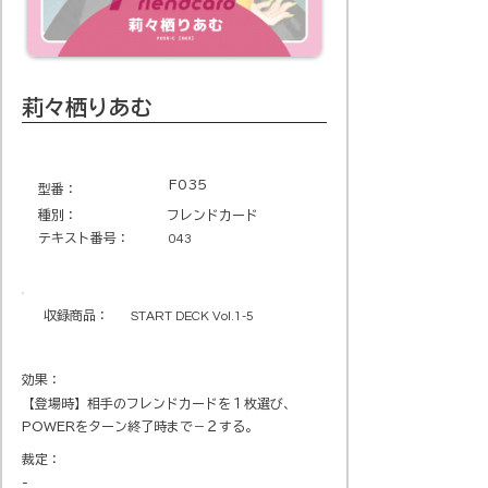
莉々栖りあむ
F035
​型番​：
種別：
フレンドカード
テキスト番号​：
043
収録商品​：
START DECK Vol.1-5
効果：
【登場時】相手のフレンドカードを１枚選び、
POWERをターン終了時まで－２する。
裁定：
-