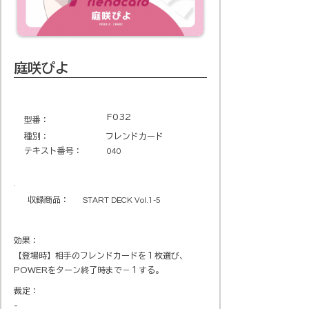
庭咲ぴよ
F032
​型番​：
種別：
フレンドカード
テキスト番号​：
040
収録商品​：
START DECK Vol.1-5
効果：
【登場時】相手のフレンドカードを１枚選び、
POWERをターン終了時まで－１する。
裁定：
-