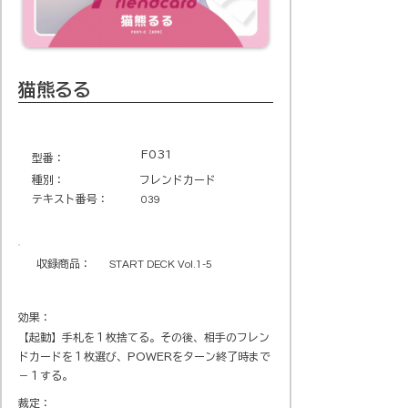
猫熊るる
F031
​型番​：
種別：
フレンドカード
テキスト番号​：
039
収録商品​：
START DECK Vol.1-5
効果：
【起動】手札を１枚捨てる。その後、相手のフレン
ドカードを１枚選び、POWERをターン終了時まで
－１する。
裁定：