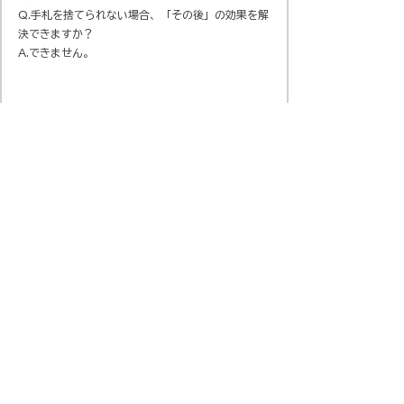
Q.手札を捨てられない場合、「その後」の効果を解
決できますか？​
A.できません。
会社概要
​プライバシーポリシー
​Official SNS