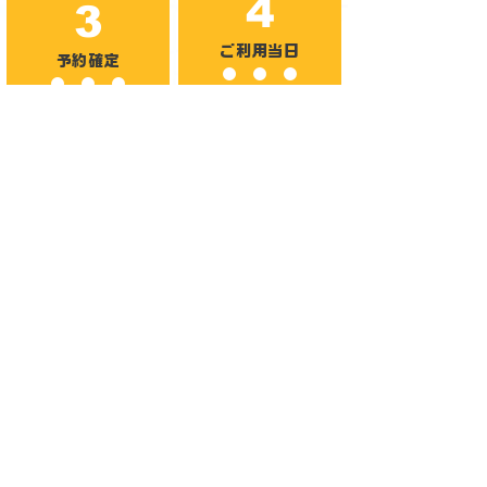
4
3
​ご利用当日
予約確定
​希望があれば、エンジニア
​内容にご納得いただけれ
のレンタルも可能です！
ば、予約確定となります。
6
5
お支払い
撤収/レンタル終了
用途に応じたカスタマイズ
ご利用後、撤収をもってレ
プランのご相談もお受けし
ンタル終了となります。
ておりますので、お気軽に
ご連絡ください！
メールからお気軽にお申し込みください！！
上記ボタンを押下するとLEAFShade