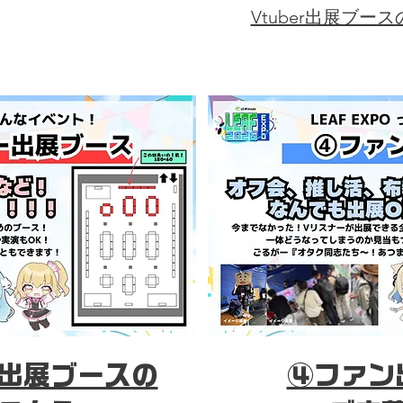
Vtuber出展ブ
出展ブースの
④ファン