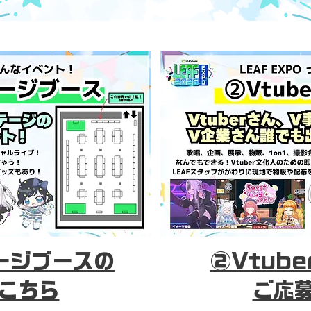
ージブースの
②Vtub
こちら
ご応