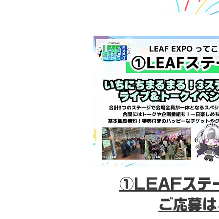
①LEAFステ
ご応募は