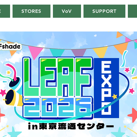
E
STORES
VoV
SUPPORT