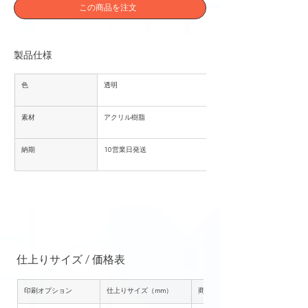
この商品を注文
製品仕様
色
透明
素材
アクリル樹脂
納期
10営業日発送
仕上りサイズ / 価格表
印刷オプション
仕上りサイズ（mm）
商品単価（円）