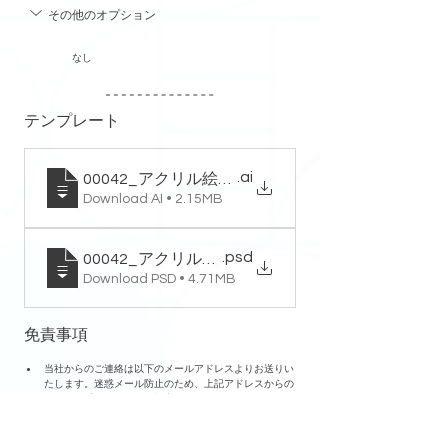
その他のオプション
なし
テンプレート
.ai
00042_アクリル絵馬_テンプレート
Download AI • 2.15MB
.psd
00042_アクリル絵馬_テンプレート
Download PSD • 4.71MB
免責事項
当社からのご連絡は以下のメールアドレスよりお送りい
たします。迷惑メール防止のため、上記アドレスからの
メールを受信できるよう設定をお願いいたします。
leaf.shade.goods@gmail.com
データチェック完了のメールにご回答いただいてから後
続の作業に着手します。ご注意ください。