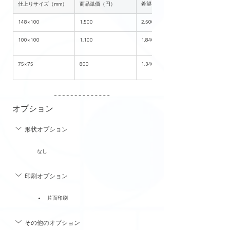
仕上りサイズ（mm）
商品単価（円）
希望小売価格（円）
148×100
1,500
2,500
100×100
1,100
1,840
75×75
800
1,340
オプション
形状オプション
なし
印刷オプション
片面印刷
その他のオプション