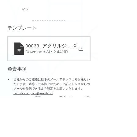
なし
テンプレート
.ai
00033_アクリルジオラマスタンド_テンプレート
Download AI • 2.44MB
免責事項
当社からのご連絡は以下のメールアドレスよりお送りい
たします。迷惑メール防止のため、上記アドレスからの
メールを受信できるよう設定をお願いいたします。
leaf.shade.goods@gmail.com
データチェック完了のメールにご回答いただいてから後
続の作業に着手します。ご注意ください。
加工の際に傷が入る場合がありますが、軽微であれば仕
様とさせていただいております。予めご了承ください。
印刷の際に微細なチリや気泡が混入する場合があります
が、軽微であれば仕様とさせていただいております。予
めご了承ください。
納期は受注完了から発送までの目安となります。
ご質問などございましたら、以下のメールアドレスより