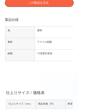
この商品を注文
製品仕様
色
透明
素材
アクリル樹脂
納期
10営業日発送
仕上りサイズ / 価格表
仕上りサイズ（mm）
商品単価（円）
希望小売価格（円）