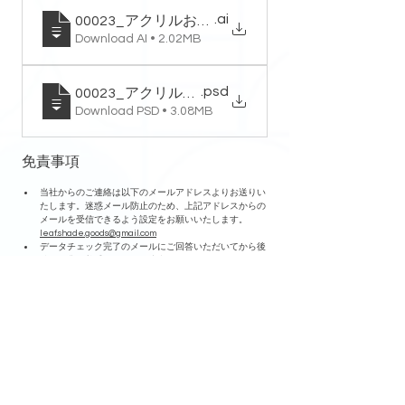
.ai
00023_アクリルおまもり_テンプレート
Download AI • 2.02MB
.psd
00023_アクリルおまもり_テンプレート
Download PSD • 3.08MB
免責事項
当社からのご連絡は以下のメールアドレスよりお送りい
たします。迷惑メール防止のため、上記アドレスからの
メールを受信できるよう設定をお願いいたします。
leaf.shade.goods@gmail.com
データチェック完了のメールにご回答いただいてから後
続の作業に着手します。ご注意ください。
加工の際に傷が入る場合がありますが、軽微であれば仕
様とさせていただいております。予めご了承ください。
印刷の際に微細なチリや気泡が混入する場合があります
が、軽微であれば仕様とさせていただいております。予
めご了承ください。
納期は受注完了から発送までの目安となります。
ご質問などございましたら、以下のメールアドレスより
お申し付けください。
leaf.shade2278@gmail.com