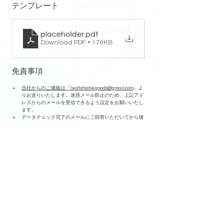
テンプレート
placeholder
.pdf
Download PDF • 170KB
免責事項
当社からのご連絡は「
leaf.shade.goods@gmail.com
」よ
りお送りいたします。迷惑メール防止のため、上記アド
レスからのメールを受信できるよう設定をお願いいたし
ます。
データチェック完了のメールにご回答いただいてから後
続の作業に着手します。ご注意ください。
加工の際に傷が入る場合がありますが、軽微であれば仕
様とさせていただいております。予めご了承ください。
印刷の際に微細なチリや気泡が混入する場合があります
が、軽微であれば仕様とさせていただいております。予
めご了承ください。
​納期は受注完了から発送までの目安となります。
​ご質問などございましたら、当サイトの
お問合せフォー
ム
よりお申し付けください。