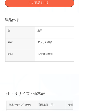
この商品を注文
製品仕様
色
透明
素材
アクリル樹脂
納期
10営業日発送
仕上りサイズ / 価格表
仕上りサイズ（mm）
商品単価（円）
希望小売価格（円）