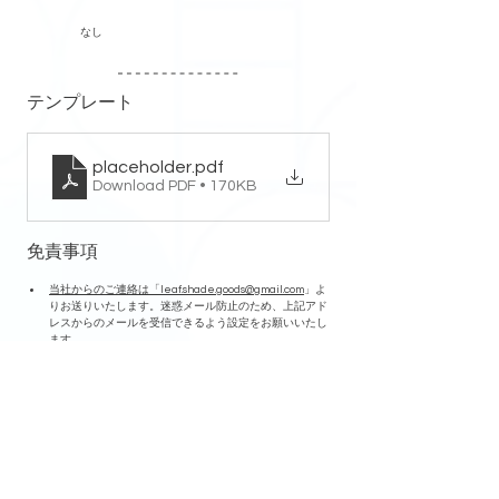
なし
テンプレート
placeholder
.pdf
Download PDF • 170KB
免責事項
当社からのご連絡は「
leaf.shade.goods@gmail.com
」よ
りお送りいたします。迷惑メール防止のため、上記アド
レスからのメールを受信できるよう設定をお願いいたし
ます。
データチェック完了のメールにご回答いただいてから後
続の作業に着手します。ご注意ください。
加工の際に傷が入る場合がありますが、軽微であれば仕
様とさせていただいております。予めご了承ください。
印刷の際に微細なチリや気泡が混入する場合があります
が、軽微であれば仕様とさせていただいております。予
めご了承ください。
​納期は受注完了から発送までの目安となります。
​ご質問などございましたら、当サイトの
お問合せフォー