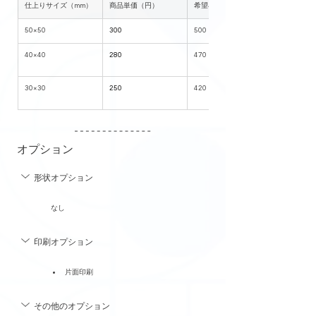
仕上りサイズ（mm）
商品単価（円）
希望小売価格（円）
50×50
300
500
40×40
280
470
30×30
250
420
オプション
形状オプション
なし
印刷オプション
片面印刷
その他のオプション